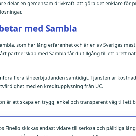
 delar en gemensam drivkraft: att göra det enklare för pr
lösningar.
rbetar med Sambla
ambla, som har lång erfarenhet och är en av Sveriges mest
t partnerskap med Sambla får du tillgång till ett brett nätv
mföra flera låneerbjudanden samtidigt. Tjänsten är kostnad
itvärdighet med en kreditupplysning från UC.
r att skapa en trygg, enkel och transparent väg till ett bä
 Finello skickas endast vidare till seriösa och pålitliga lån