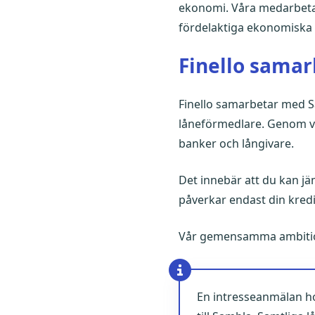
ekonomi. Våra medarbetare
fördelaktiga ekonomiska 
Finello sama
Finello samarbetar med S
låneförmedlare. Genom vår
banker och långivare.
Det innebär att du kan jä
påverkar endast din kred
Vår gemensamma ambition ä
En intresseanmälan hos