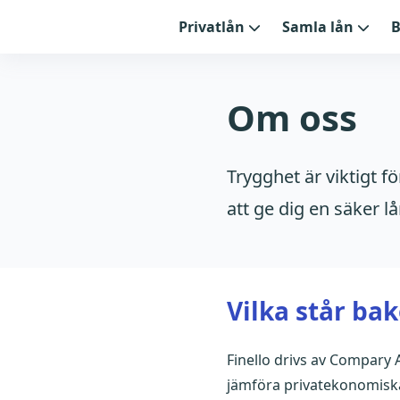
Privatlån
Samla lån
B
Om oss
Trygghet är viktigt fö
att ge dig en säker l
Vilka står ba
Finello drivs av Compary
jämföra privatekonomiska