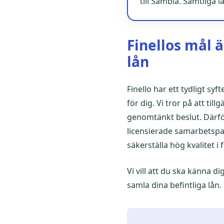
till Sambla. Samtliga 
Finellos mål ä
lån
Finello har ett tydligt sy
för dig. Vi tror på att ti
genomtänkt beslut. Därför
licensierade samarbetspar
säkerställa hög kvalitet i
Vi vill att du ska känna di
samla dina befintliga lå