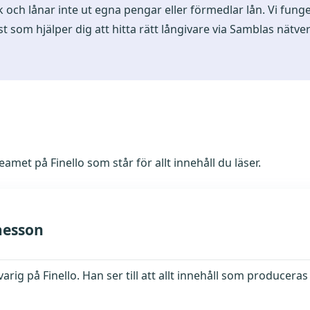
k och lånar inte ut egna pengar eller förmedlar lån. Vi funge
t som hjälper dig att hitta rätt långivare via Samblas nätve
met på Finello som står för allt innehåll du läser.
aesson
rig på Finello. Han ser till att allt innehåll som produceras 