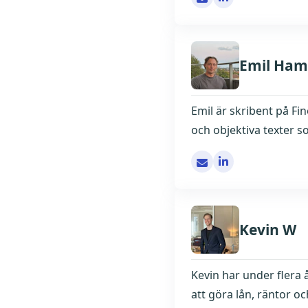
Emil Ham
Emil är skribent på Fi
och objektiva texter s
[email protected]
Kevin W
Kevin har under flera 
att göra lån, räntor oc