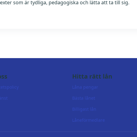
xter som är tydliga, pedagogiska och lätta att ta till sig.
ss
Hitta rätt lån
tetspolicy
Låna pengar
änst
Bästa lånet
Billigast lån
Låneförmedlare