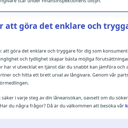
långivare står under Finansinspektionens tillsyn.
r att göra det enklare och trygga
fte: att göra det enklare och tryggare för dig som konsument 
llgänglighet och tydlighet skapar bästa möjliga förutsättningar
 har vi utvecklat en tjänst där du snabbt kan jämföra och 
tner och hitta ett brett urval av långivare. Genom vår part
 förmedlingen.
g säker i varje steg av din låneansökan, oavsett om du söker et
n. Har du några frågor? Då är du välkommen att besöka vår
k