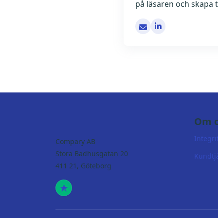
på läsaren och skapa te
[email protected]
Om o
Integri
Compary AB
Stora Badhusgatan 20
Kundtj
411 21, Göteborg