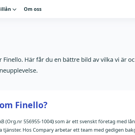
illån
Om oss
r Finello. Här får du en bättre bild av vilka vi är o
åneupplevelse.
kom Finello?
 AB (Org.nr 556955-1004
)
som är ett svenskt företag med lån
 tjänster. Hos Compary arbetar ett team med gedigen bak