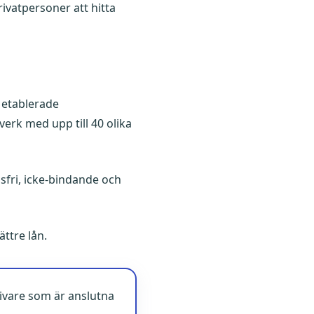
ivatpersoner att hitta
 etablerade
erk med upp till 40 olika
sfri, icke-bindande och
ttre lån.
givare som är anslutna