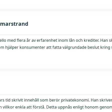
marstrand
nello med flera år av erfarenhet inom lån och krediter. Han 
om hjälper konsumenter att fatta välgrundade beslut kring 
års tid skrivit innehåll som berör privatekonomi. Han skrive
h villkor enkla att förstå. Detta uppnås enligt honom genom 