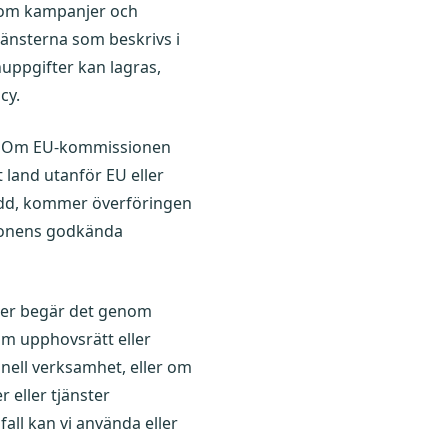
r om kampanjer och
jänsterna som beskrivs i
uppgifter kan lagras,
cy.
t. Om EU-kommissionen
t land utanför EU eller
kydd, kommer överföringen
ionens godkända
eter begär det genom
som upphovsrätt eller
inell verksamhet, eller om
 eller tjänster
fall kan vi använda eller