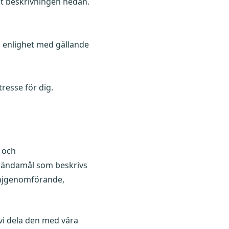
t beskrivningen nedan.
 i enlighet med gällande
tresse för dig.
r och
e ändamål som beskrivs
panjgenomförande,
vi dela den med våra