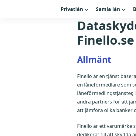
Privatlån
Samla lån
B
Dataskydd
Finello.se
Allmänt
Finello är en tjänst basera
en låneförmedlare som se
låneförmedlingstjänster, 
andra partners för att j
att jämföra olika banker o
Finello är ett varumärke
dedikerat till att skydda