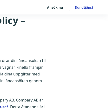
Ansök nu
Kundtjänst
licy –
ordrar din låneansökan till
vägnar. Finello främjar
ela dina uppgifter med
r din låneansökan genom
mpary AB. Compary AB är
o.se/
. Detta åtagande är i