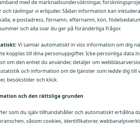
t i samband med de marknadsundersökningar, forskningsproje
och tävlingar vi erbjuder. Sådan information kan inkludera
 källa, e-postadress, förnamn, efternamn, kön, födelsedat
ummer och alla svar du ger på föränderliga frågor.
atiskt:
Vi samlar automatiskt in viss information om dig nä
e kopplas till dina personuppgifter. Icke-personliga data in
tion om den enhet du använder, detaljer om webbläsarversi
atistik och information om de tjänster som ledde dig till vå
er, besökstider och klick.
rmation och den rättsliga grunden
ter som du själv tillhandahåller och automatiskt erhållna 
i branschen, såsom cookies, identifikatorer, webbanalysverk