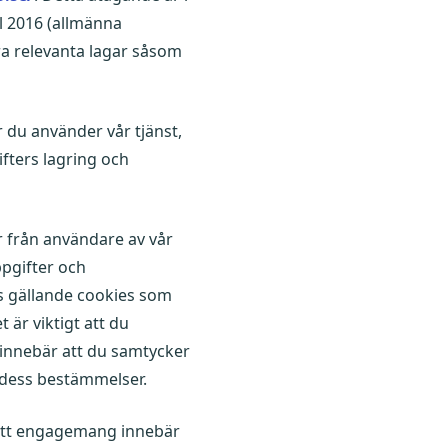
l 2016 (allmänna
a relevanta lagar såsom
r du använder vår tjänst,
fters lagring och
ar från användare av vår
pgifter och
is gällande cookies som
är viktigt att du
 innebär att du samtycker
d dess bestämmelser.
Ditt engagemang innebär