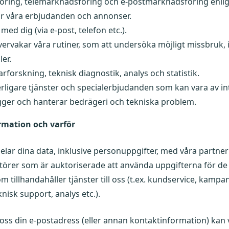
öring, telemarknadsföring och e-postmarknadsföring enlig
ar våra erbjudanden och annonser.
ed dig (via e-post, telefon etc.).
övervakar våra rutiner, som att undersöka möjligt missbruk,
ler.
forskning, teknisk diagnostik, analys och statistik.
terligare tjänster och specialerbjudanden som kan vara av in
gger och hanterar bedrägeri och tekniska problem.
ormation och varför
 delar dina data, inklusive personuppgifter, med våra partne
ntörer som är auktoriserade att använda uppgifterna för d
m tillhandahåller tjänster till oss (t.ex. kundservice, kam
isk support, analys etc.).
 oss din e-postadress (eller annan kontaktinformation) kan 