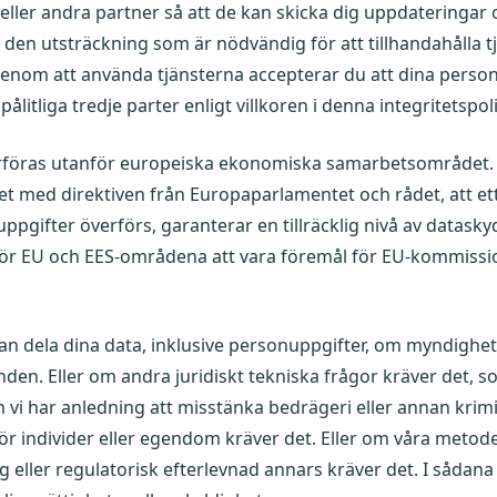
ller andra partner så att de kan skicka dig uppdateringa
 den utsträckning som är nödvändig för att tillhandahålla t
Genom att använda tjänsterna accepterar du att dina person
pålitliga tredje parter enligt villkoren i denna integritetspoli
erföras utanför europeiska ekonomiska samarbetsområde
ighet med direktiven från Europaparlamentet och rådet, att et
ppgifter överförs, garanterar en tillräcklig nivå av datas
för EU och EES-områdena att vara föremål för EU-kommiss
an dela dina data, inklusive personuppgifter, om myndigh
anden. Eller om andra juridiskt tekniska frågor kräver det, 
om vi har anledning att misstänka bedrägeri eller annan krim
r individer eller egendom kräver det. Eller om våra metoder
g eller regulatorisk efterlevnad annars kräver det. I sådana 