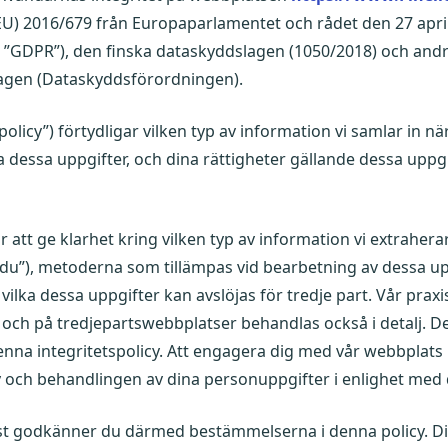
EU) 2016/679 från Europaparlamentet och rådet den 27 apri
”GDPR”), den finska dataskyddslagen (1050/2018) och andr
agen (Dataskyddsförordningen).
policy”) förtydligar vilken typ av information vi samlar in nä
 dessa uppgifter, och dina rättigheter gällande dessa uppgi
 att ge klarhet kring vilken typ av information vi extraher
”du”), metoderna som tillämpas vid bearbetning av dessa up
lka dessa uppgifter kan avslöjas för tredje part. Vår prax
och på tredjepartswebbplatser behandlas också i detalj. Det 
nna integritetspolicy. Att engagera dig med vår webbplats
licy och behandlingen av dina personuppgifter i enlighet me
nst godkänner du därmed bestämmelserna i denna policy. 