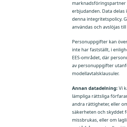
marknadsföringspartner e
erbjudanden. Data delas i
denna integritetspolicy. 
användas och avslöjas till 
Personuppgifter kan öv
inte har fastställt, i enl
EES-området, där personu
av personuppgifter utan
modellavtalsklausuler.
Annan datadelning:
Vi k
lämpliga rättsliga förfar
andra rättigheter, eller 
säkerheten och skyddet fö
missbrukas, eller om lagli