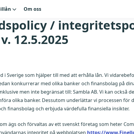
illån
Om oss
spolicy / integritetspo
 v. 12.5.2025
d i Sverige som hjälper till med att erhålla lån. Vi vidarebef
dan konkurrerar med olika banker och finansbolag på dina 
inklusive men inte begränsat till: Sambla AB. Vi kan också d
ämföra olika banker. Dessutom underlättar vi processen fö
ch finansbolag och erbjuda värdefulla finansiella insikter.
 som ägs och förvaltas av ett svenskt företag som heter Co
 användarnas integritet på webbplatsen
https://www.Finell