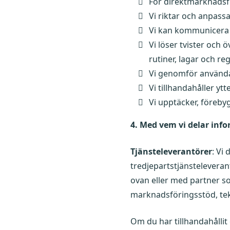
För direktmarknadsf
Vi riktar och anpass
Vi kan kommunicera m
Vi löser tvister och 
rutiner, lagar och reg
Vi genomför användar
Vi tillhandahåller yt
Vi upptäcker, föreby
4. Med vem vi delar inf
Tjänsteleverantörer
: Vi
tredjepartstjänstelevera
ovan eller med partner so
marknadsföringsstöd, tekn
Om du har tillhandahållit