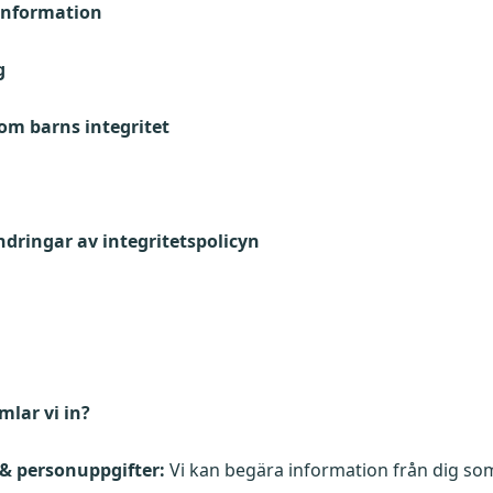
 information
g
om barns integritet
ndringar av integritetspolicyn
mlar vi in?
 & personuppgifter:
Vi kan begära information från dig so