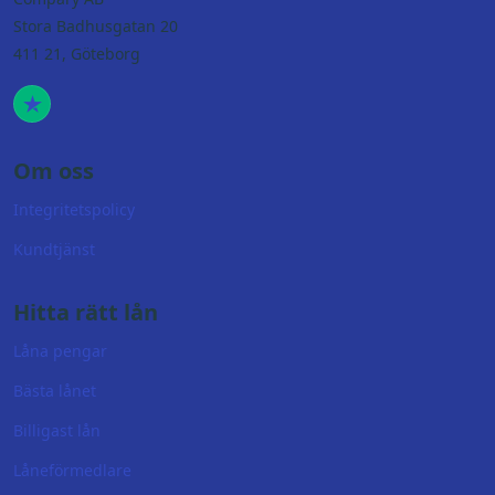
Stora Badhusgatan 20
411 21, Göteborg
Om oss
Integritetspolicy
Kundtjänst
Hitta rätt lån
Låna pengar
Bästa lånet
Billigast lån
Låneförmedlare